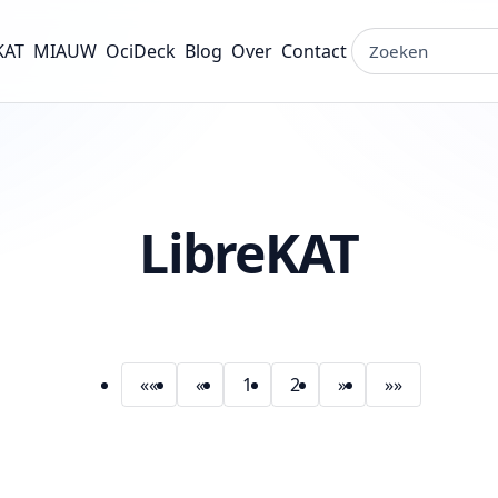
Zoeken op de sit
KAT
MIAUW
OciDeck
Blog
Over
Contact
LibreKAT
««
«
1
2
»
»»